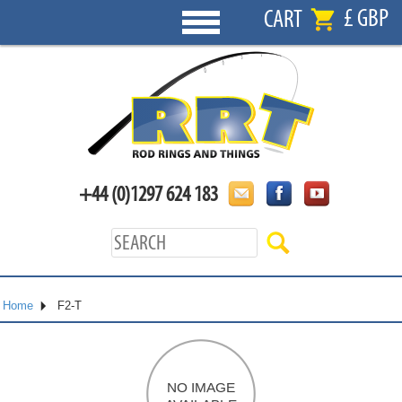
£ GBP
CART
+44 (0)1297 624 183
Home
F2-T