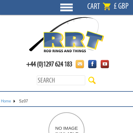
£ GBP
CART
+44 (0)1297 624 183
Home
Sz07