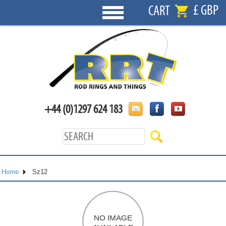
£ GBP
CART
+44 (0)1297 624 183
Home
Sz12