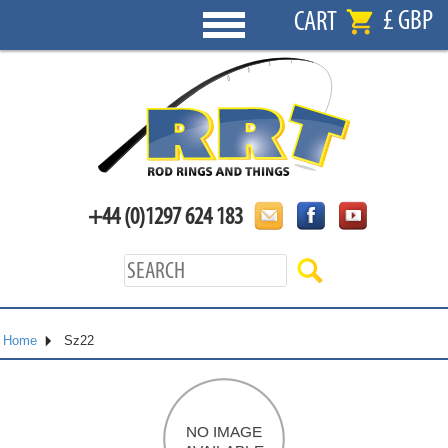
£ GBP
CART
+44 (0)1297 624 183
Home
Sz22