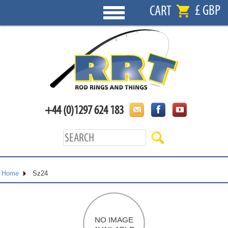
£ GBP
CART
+44 (0)1297 624 183
Home
Sz24