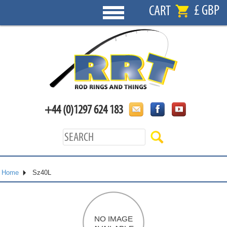
£ GBP
CART
+44 (0)1297 624 183
Home
Sz40L